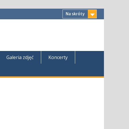
Na skróty
Galeria zdjęć
Koncerty