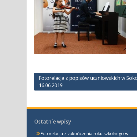
Nawigacja
Fotorelacja z popisów uczniowskich w Sok
16.06.2019
wpisu
Ostatnie wpisy
Fotorelacja z zakończenia roku szkolnego w