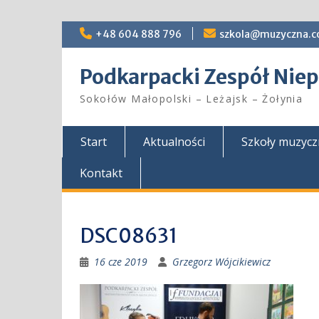
Skip
+48 604 888 796
szkola@muzyczna.c
to
content
Podkarpacki Zespół Ni
Sokołów Małopolski – Leżajsk – Żołynia
Start
Aktualności
Szkoły muzyc
Kontakt
DSC08631
16 cze 2019
Grzegorz Wójcikiewicz