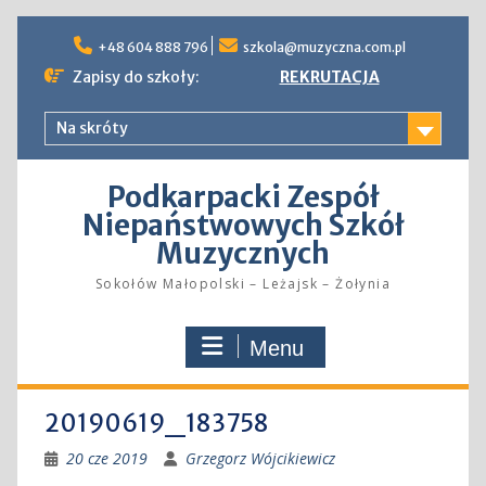
Skip
to
+48 604 888 796
szkola@muzyczna.com.pl
content
Zapisy do szkoły:
REKRUTACJA
Na skróty
Podkarpacki Zespół
Niepaństwowych Szkół
Muzycznych
Sokołów Małopolski – Leżajsk – Żołynia
Menu
20190619_183758
20 cze 2019
Grzegorz Wójcikiewicz