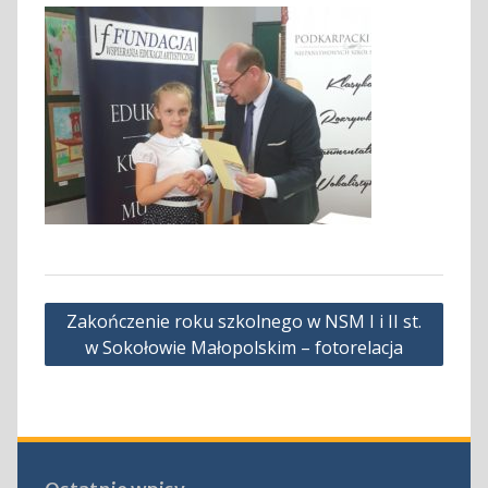
Nawigacja
Zakończenie roku szkolnego w NSM I i II st.
wpisu
w Sokołowie Małopolskim – fotorelacja