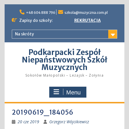
Skip
to
+48 604 888 796
szkola@muzyczna.com.pl
content
Zapisy do szkoły:
REKRUTACJA
Na skróty
Podkarpacki Zespół
Niepaństwowych Szkół
Muzycznych
Sokołów Małopolski – Leżajsk – Żołynia
Menu
20190619_184056
20 cze 2019
Grzegorz Wójcikiewicz