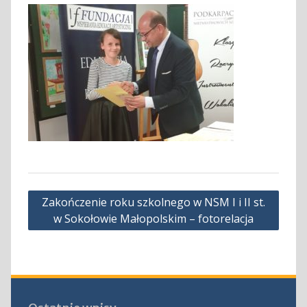
Nawigacja
Zakończenie roku szkolnego w NSM I i II st.
wpisu
w Sokołowie Małopolskim – fotorelacja