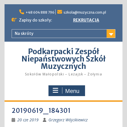
Skip
to
+48 604 888 796
szkola@muzyczna.com.pl
content
Zapisy do szkoły:
REKRUTACJA
Na skróty
Podkarpacki Zespół
Niepaństwowych Szkół
Muzycznych
Sokołów Małopolski – Leżajsk – Żołynia
Menu
20190619_184301
20 cze 2019
Grzegorz Wójcikiewicz