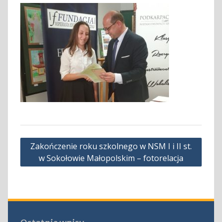
Nawigacja
Zakończenie roku szkolnego w NSM I i II st.
wpisu
w Sokołowie Małopolskim – fotorelacja