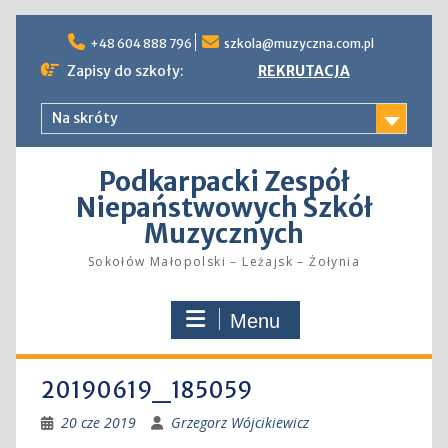
Skip
to
+48 604 888 796
szkola@muzyczna.com.pl
content
Zapisy do szkoły:
REKRUTACJA
Na skróty
Podkarpacki Zespół
Niepaństwowych Szkół
Muzycznych
Sokołów Małopolski – Leżajsk – Żołynia
Menu
20190619_185059
20 cze 2019
Grzegorz Wójcikiewicz