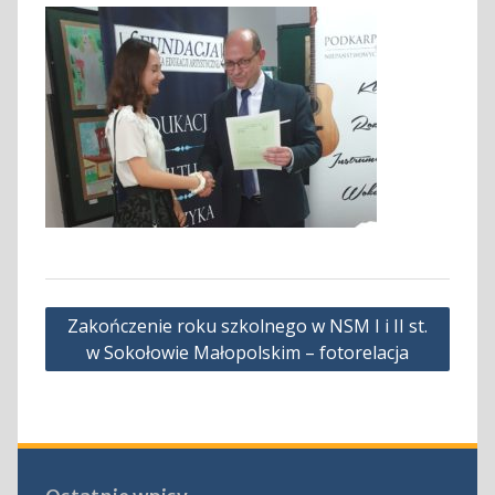
Nawigacja
Zakończenie roku szkolnego w NSM I i II st.
wpisu
w Sokołowie Małopolskim – fotorelacja