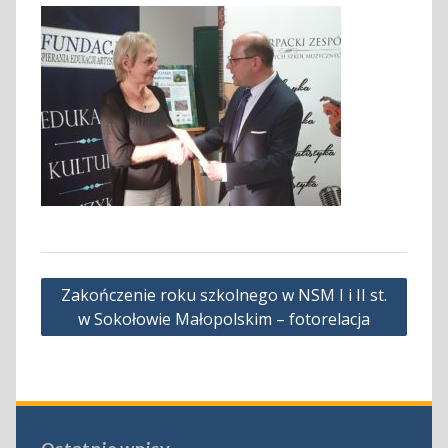
Nawigacja
Zakończenie roku szkolnego w NSM I i II st.
wpisu
w Sokołowie Małopolskim – fotorelacja