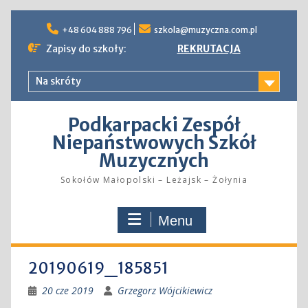
Skip
to
+48 604 888 796
szkola@muzyczna.com.pl
content
Zapisy do szkoły:
REKRUTACJA
Na skróty
Podkarpacki Zespół
Niepaństwowych Szkół
Muzycznych
Sokołów Małopolski – Leżajsk – Żołynia
Menu
20190619_185851
20 cze 2019
Grzegorz Wójcikiewicz