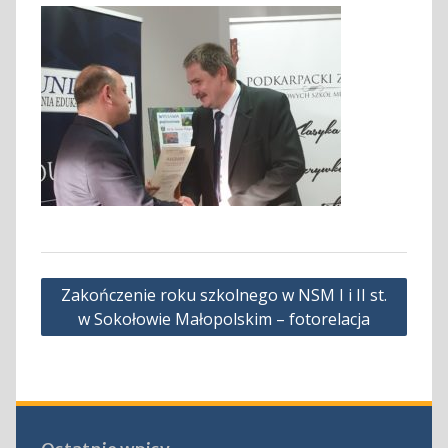
Nawigacja
Zakończenie roku szkolnego w NSM I i II st.
wpisu
w Sokołowie Małopolskim – fotorelacja