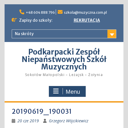
Skip
to
+48 604 888 796
szkola@muzyczna.com.pl
content
Zapisy do szkoły:
REKRUTACJA
Na skróty
Podkarpacki Zespół
Niepaństwowych Szkół
Muzycznych
Sokołów Małopolski – Leżajsk – Żołynia
Menu
20190619_190031
20 cze 2019
Grzegorz Wójcikiewicz