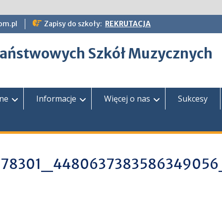
om.pl
Zapisy do szkoły:
REKRUTACJA
epaństwowych Szkół Muzycznych
zne
Informacje
Więcej o nas
Sukcesy
978301_4480637383586349056