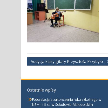
Nawigacja
Audycja klasy gitary Krzysztofa Przybyło – 
wpisu
Ostatnie wpisy
Fotorelacja z zakończenia roku szkolnego w
NSM I i II st. w Sokołowie Małopolskim