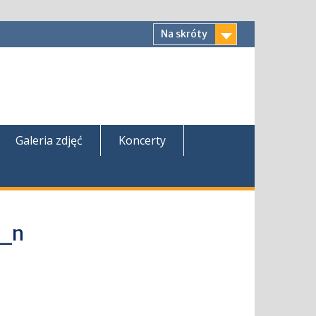
Na skróty
Galeria zdjęć
Koncerty
_n