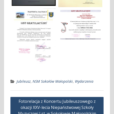
Jubileusz
,
NSM Sokołów Małopolski
,
Wydarzenia
Nawigacja
Fotorelacja z Koncertu Jubileuszowego z
wpisu
okazji XXV-lecia Niepaństwowej Szkoły
Muzycznej I st. w Sokołowie Małopolskim