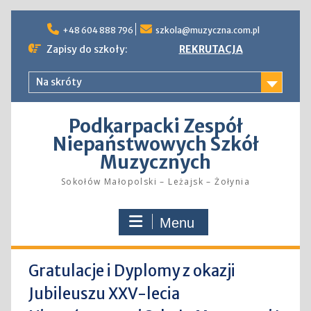
Skip
to
+48 604 888 796
szkola@muzyczna.com.pl
content
Zapisy do szkoły:
REKRUTACJA
Na skróty
Podkarpacki Zespół
Niepaństwowych Szkół
Muzycznych
Sokołów Małopolski – Leżajsk – Żołynia
Menu
Gratulacje i Dyplomy z okazji
Jubileuszu XXV-lecia