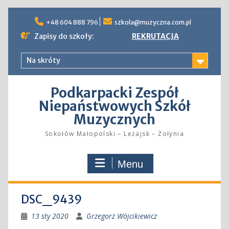
Skip
to
+48 604 888 796
szkola@muzyczna.com.pl
content
Zapisy do szkoły:
REKRUTACJA
Na skróty
Podkarpacki Zespół
Niepaństwowych Szkół
Muzycznych
Sokołów Małopolski – Leżajsk – Żołynia
Menu
DSC_9439
13 sty 2020
Grzegorz Wójcikiewicz