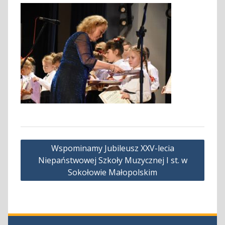
Nawigacja
Wspominamy Jubileusz XXV-lecia
wpisu
Niepaństwowej Szkoły Muzycznej I st. w
Sokołowie Małopolskim