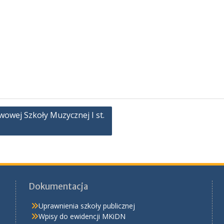
owej Szkoły Muzycznej I st.
Dokumentacja
Uprawnienia szkoły publicznej
Wpisy do ewidencji MKiDN