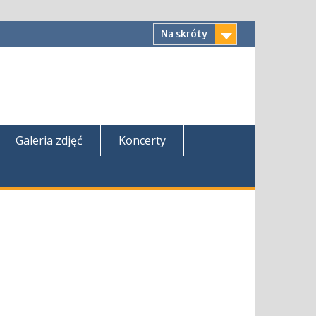
Na skróty
Galeria zdjęć
Koncerty