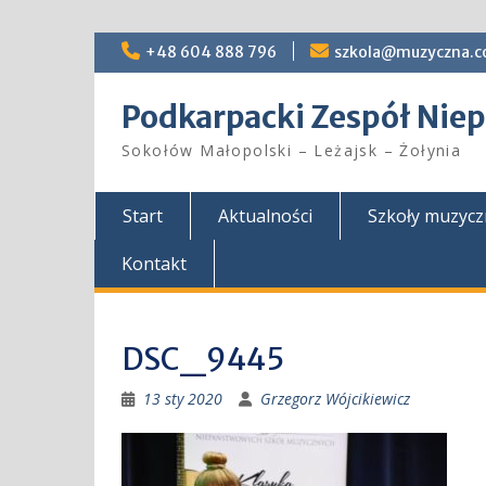
Skip
+48 604 888 796
szkola@muzyczna.c
to
content
Podkarpacki Zespół Ni
Sokołów Małopolski – Leżajsk – Żołynia
Start
Aktualności
Szkoły muzyc
Kontakt
DSC_9445
13 sty 2020
Grzegorz Wójcikiewicz