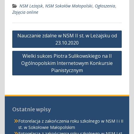
NSM Leżajsk
,
NSM Sokołów Małopolski
,
Ogłoszenia
,
Zajęcia online
Nawigacja
Nauczanie zdalne w NSM II st. w Leżajsku od
wpisu
23.10.2020
Wielki sukces Piotra Sulikowskiego na II
Ogólnopolskim Internetowym Konkursie
Pianistycznym
Ostatnie wpisy
Fotorelacja z zakończenia roku szkolnego w NSM I i II
st. w Sokołowie Małopolskim
Fotorelacja z zakończenia roku szkolnego w NSM I st.