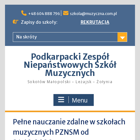
Skip
to
+48 604 888 796
szkola@muzyczna.com.pl
content
Zapisy do szkoły:
REKRUTACJA
Na skróty
Podkarpacki Zespół
Niepaństwowych Szkół
Muzycznych
Sokołów Małopolski – Leżajsk – Żołynia
Menu
Pełne nauczanie zdalne w szkołach
muzycznych PZNSM od