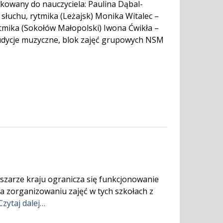
kowany do nauczyciela: Paulina Dąbal-
e słuchu, rytmika (Leżajsk) Monika Witalec –
rytmika (Sokołów Małopolski) Iwona Ćwikła –
 audycje muzyczne, blok zajęć grupowych NSM
obszarze kraju ogranicza się funkcjonowanie
na zorganizowaniu zajęć w tych szkołach z
Czytaj dalej…