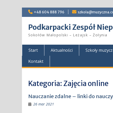
Skip
+48 604 888 796
szkola@muzyczna.c
to
content
Podkarpacki Zespół Ni
Sokołów Małopolski – Leżajsk – Żołynia
Start
Aktualności
Szkoły muzyc
Kontakt
Kategoria:
Zajęcia online
Nauczanie zdalne – linki do nauczy
26 mar 2021