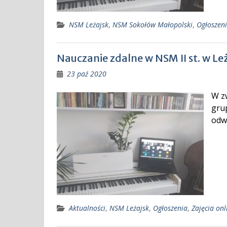
NSM Leżajsk
,
NSM Sokołów Małopolski
,
Ogłoszen
Nauczanie zdalne w NSM II st. w Le
23 paź 2020
W z
gru
odw
Aktualności
,
NSM Leżajsk
,
Ogłoszenia
,
Zajęcia onl