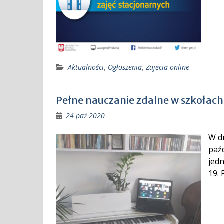
Aktualności
,
Ogłoszenia
,
Zajęcia online
Pełne nauczanie zdalne w szkoła
24 paź 2020
W dn
paź
jed
19.