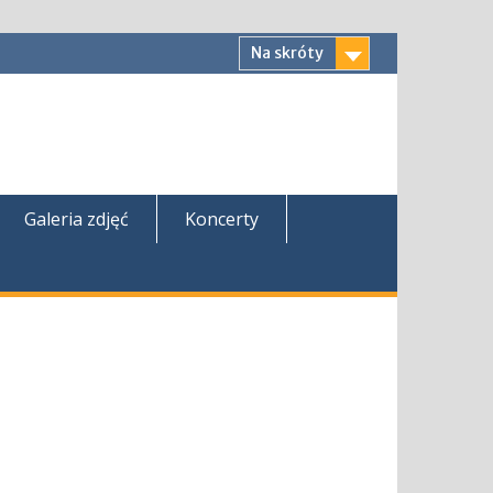
Na skróty
Galeria zdjęć
Koncerty