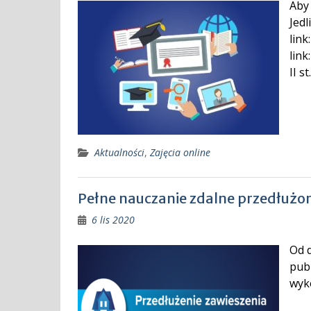
Aby
Jedl
link
link
II s
Aktualności
,
Zajęcia online
Pełne nauczanie zdalne przedłużon
6 lis 2020
Od d
publ
wyk