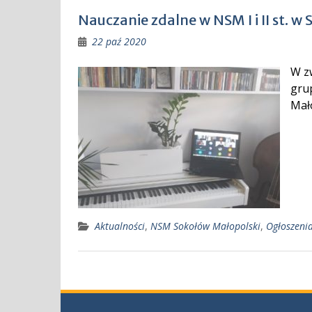
Nauczanie zdalne w NSM I i II st. 
22 paź 2020
W z
gru
Mał
Aktualności
,
NSM Sokołów Małopolski
,
Ogłoszeni