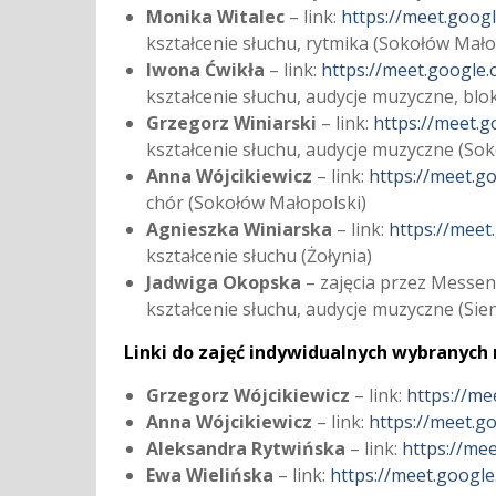
Monika Witalec
– link:
https://meet.googl
kształcenie słuchu, rytmika (Sokołów Mało
Iwona Ćwikła
– link:
https://meet.google.
kształcenie słuchu, audycje muzyczne, blo
Grzegorz Winiarski
– link:
https://meet.
kształcenie słuchu, audycje muzyczne (Sok
Anna Wójcikiewicz
– link:
https://meet.g
chór (Sokołów Małopolski)
Agnieszka Winiarska
– link:
https://meet
kształcenie słuchu (Żołynia)
Jadwiga Okopska
– zajęcia przez Messe
kształcenie słuchu, audycje muzyczne (Sie
Linki do zajęć indywidualnych wybranych n
Grzegorz Wójcikiewicz
– link:
https://me
Anna Wójcikiewicz
– link:
https://meet.g
Aleksandra Rytwińska
– link:
https://me
Ewa Wielińska
– link:
https://meet.googl