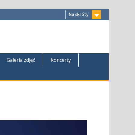
Na skróty
Galeria zdjęć
Koncerty