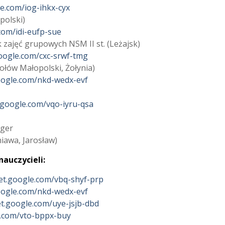
e.com/iog-ihkx-cyx
polski)
com/idi-eufp-sue
k zajęć grupowych NSM II st. (Leżajsk)
google.com/cxc-srwf-tmg
ołów Małopolski, Żołynia)
oogle.com/nkd-wedx-evf
.google.com/vqo-iyru-qsa
nger
niawa, Jarosław)
auczycieli:
et.google.com/vbq-shyf-prp
oogle.com/nkd-wedx-evf
et.google.com/uye-jsjb-dbd
e.com/vto-bppx-buy