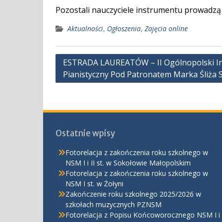
Pozostali nauczyciele instrumentu prowadzą
Aktualności
,
Ogłoszenia
,
Zajęcia online
Nawigacja
ESTRADA LAUREATÓW – II Ogólnopolski I
Pianistyczny Pod Patronatem Marka Śliża 
wpisu
Ostatnie wpisy
Fotorelacja z zakończenia roku szkolnego w
NSM I i II st. w Sokołowie Małopolskim
Fotorelacja z zakończenia roku szkolnego w
NSM I st. w Żołyni
Zakończenie roku szkolnego 2025/2026 w
szkołach muzycznych PZNSM
Fotorelacja z Popisu Końcoworocznego NSM I i