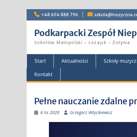
Skip
+48 604 888 796
szkola@muzyczna.c
to
content
Podkarpacki Zespół Ni
Sokołów Małopolski – Leżajsk – Żołynia
Start
Aktualności
Szkoły muzyc
Kontakt
Pełne nauczanie zdalne p
6 lis 2020
Grzegorz Wójcikiewicz