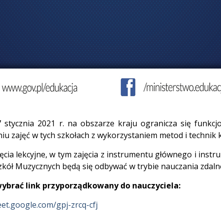
 stycznia 2021 r. na obszarze kraju ogranicza się funkcj
iu zajęć w tych szkołach z wykorzystaniem metod i technik k
ajęcia lekcyjne, w tym zajęcia z instrumentu głównego i i
ół Muzycznych będą się odbywać w trybie nauczania zdaln
wybrać link przyporządkowany do nauczyciela:
eet.google.com/gpj-zrcq-cfj