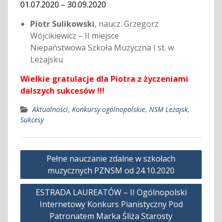
01.07.2020 – 30.09.2020
Piotr Sulikowski
, naucz. Grzegorz
Wójcikiewicz – II miejsce
Niepaństwowa Szkoła Muzyczna I st. w
Leżajsku
Wielkie gratulacje dla Piotra z życzeniami
dalszych sukcesów !!!
Aktualności
,
Konkursy ogólnopolskie
,
NSM Leżajsk
,
Sukcesy
Nawigacja
Pełne nauczanie zdalne w szkołach
wpisu
muzycznych PZNSM od 24.10.2020
ESTRADA LAUREATÓW – II Ogólnopolski
Internetowy Konkurs Pianistyczny Pod
Patronatem Marka Śliża Starosty