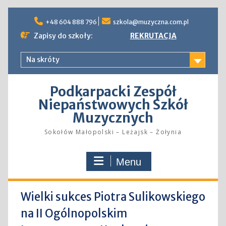
Skip
to
+48 604 888 796
szkola@muzyczna.com.pl
content
Zapisy do szkoły:
REKRUTACJA
Na skróty
Podkarpacki Zespół
Niepaństwowych Szkół
Muzycznych
Sokołów Małopolski – Leżajsk – Żołynia
Menu
Wielki sukces Piotra Sulikowskiego
na II Ogólnopolskim