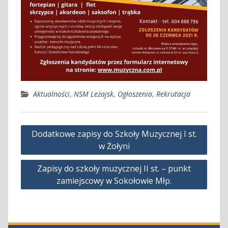
Aktualności
,
NSM Leżajsk
,
Ogłoszenia
,
Rekrutacja
Nawigacja
Dodatkowe zapisy do Szkoły Muzycznej I st.
wpisu
w Żołyni
Zapisy do szkoły muzycznej II st. – punkt
zamiejscowy w Sokołowie Młp.