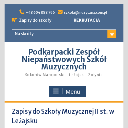
Skip
to
+48 604 888 796
szkola@muzyczna.com.pl
content
Zapisy do szkoły:
REKRUTACJA
Na skróty
Podkarpacki Zespół
Niepaństwowych Szkół
Muzycznych
Sokołów Małopolski – Leżajsk – Żołynia
Menu
Zapisy do Szkoły Muzycznej II st. w
Leżajsku