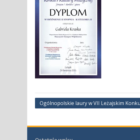
Nawigacja
Ogólnopolskie laury w VII Leżajskim Konku
wpisu