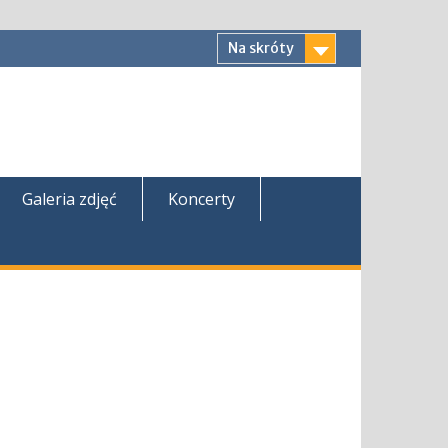
Na skróty
Galeria zdjęć
Koncerty