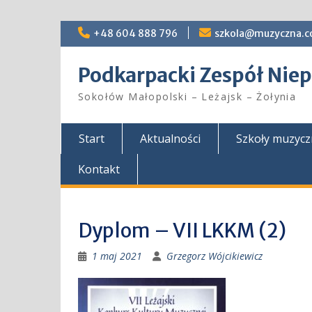
Skip
+48 604 888 796
szkola@muzyczna.c
to
content
Podkarpacki Zespół Ni
Sokołów Małopolski – Leżajsk – Żołynia
Start
Aktualności
Szkoły muzyc
Kontakt
Dyplom – VII LKKM (2)
1 maj 2021
Grzegorz Wójcikiewicz