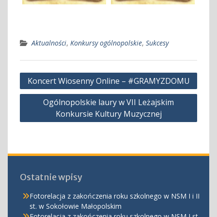
Aktualności
,
Konkursy ogólnopolskie
,
Sukcesy
Nawigacja
Koncert Wiosenny Online – #GRAMYZDOMU
wpisu
Ogólnopolskie laury w VII Leżajskim
Konkursie Kultury Muzycznej
Ostatnie wpisy
Fotorelacja z zakończenia roku szkolnego w NSM I i II
st. w Sokołowie Małopolskim
Fotorelacja z zakończenia roku szkolnego w NSM I st.