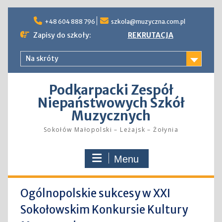
Skip
to
+48 604 888 796
szkola@muzyczna.com.pl
content
Zapisy do szkoły:
REKRUTACJA
Na skróty
Podkarpacki Zespół
Niepaństwowych Szkół
Muzycznych
Sokołów Małopolski – Leżajsk – Żołynia
Menu
Ogólnopolskie sukcesy w XXI
Sokołowskim Konkursie Kultury