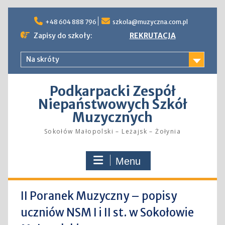
Skip
to
+48 604 888 796
szkola@muzyczna.com.pl
content
Zapisy do szkoły:
REKRUTACJA
Na skróty
Podkarpacki Zespół
Niepaństwowych Szkół
Muzycznych
Sokołów Małopolski – Leżajsk – Żołynia
Menu
II Poranek Muzyczny – popisy
uczniów NSM I i II st. w Sokołowie