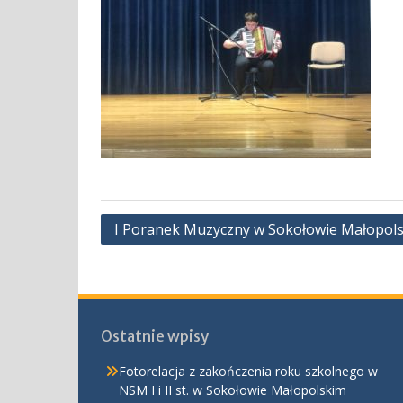
Nawigacja
I Poranek Muzyczny w Sokołowie Małopols
wpisu
Ostatnie wpisy
Fotorelacja z zakończenia roku szkolnego w
NSM I i II st. w Sokołowie Małopolskim