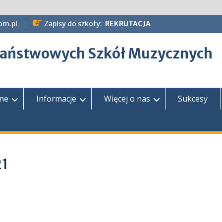
om.pl
Zapisy do szkoły:
REKRUTACJA
epaństwowych Szkół Muzycznych
zne
Informacje
Więcej o nas
Sukcesy
1