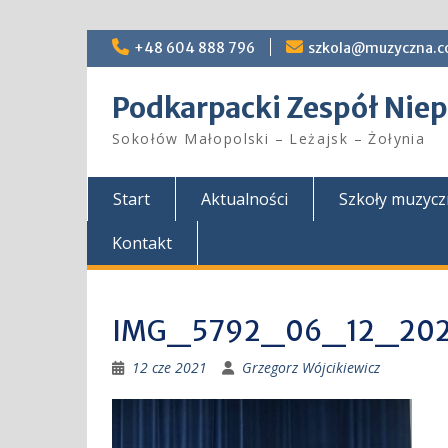
Skip
+48 604 888 796
szkola@muzyczna.c
to
content
Podkarpacki Zespół Ni
Sokołów Małopolski – Leżajsk – Żołynia
Start
Aktualności
Szkoły muzyc
Kontakt
IMG_5792_06_12_202
12 cze 2021
Grzegorz Wójcikiewicz