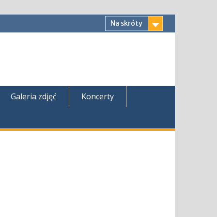
Na skróty
Galeria zdjęć
Koncerty