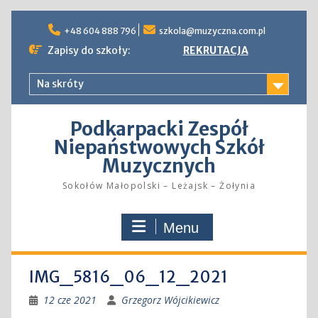
Skip
to
+48 604 888 796
szkola@muzyczna.com.pl
content
Zapisy do szkoły:
REKRUTACJA
Na skróty
Podkarpacki Zespół
Niepaństwowych Szkół
Muzycznych
Sokołów Małopolski – Leżajsk – Żołynia
Menu
IMG_5816_06_12_2021
12 cze 2021
Grzegorz Wójcikiewicz