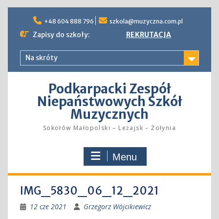
Skip
to
+48 604 888 796
szkola@muzyczna.com.pl
content
Zapisy do szkoły:
REKRUTACJA
Na skróty
Podkarpacki Zespół
Niepaństwowych Szkół
Muzycznych
Sokołów Małopolski – Leżajsk – Żołynia
Menu
IMG_5830_06_12_2021
12 cze 2021
Grzegorz Wójcikiewicz