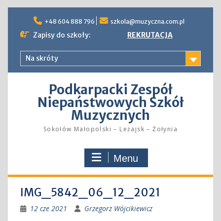
Skip
to
+48 604 888 796
szkola@muzyczna.com.pl
content
Zapisy do szkoły:
REKRUTACJA
Na skróty
Podkarpacki Zespół
Niepaństwowych Szkół
Muzycznych
Sokołów Małopolski – Leżajsk – Żołynia
Menu
IMG_5842_06_12_2021
12 cze 2021
Grzegorz Wójcikiewicz