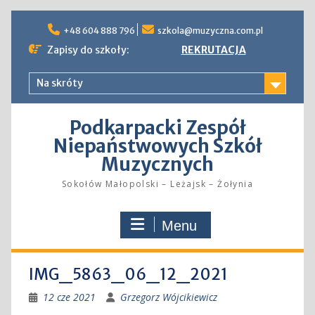
Skip
to
+48 604 888 796
szkola@muzyczna.com.pl
content
Zapisy do szkoły:
REKRUTACJA
Na skróty
Podkarpacki Zespół
Niepaństwowych Szkół
Muzycznych
Sokołów Małopolski – Leżajsk – Żołynia
Menu
IMG_5863_06_12_2021
12 cze 2021
Grzegorz Wójcikiewicz