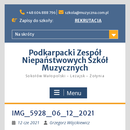
Skip
to
+48 604 888 796
szkola@muzyczna.com.pl
content
Zapisy do szkoły:
REKRUTACJA
Na skróty
Podkarpacki Zespół
Niepaństwowych Szkół
Muzycznych
Sokołów Małopolski – Leżajsk – Żołynia
Menu
IMG_5928_06_12_2021
12 cze 2021
Grzegorz Wójcikiewicz