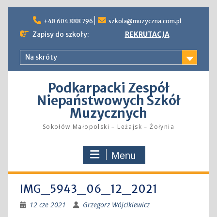
Skip
to
+48 604 888 796
szkola@muzyczna.com.pl
content
Zapisy do szkoły:
REKRUTACJA
Na skróty
Podkarpacki Zespół
Niepaństwowych Szkół
Muzycznych
Sokołów Małopolski – Leżajsk – Żołynia
Menu
IMG_5943_06_12_2021
12 cze 2021
Grzegorz Wójcikiewicz