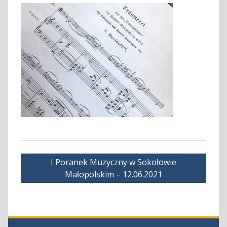
Nawigacja
I Poranek Muzyczny w Sokołowie
wpisu
Małopolskim – 12.06.2021