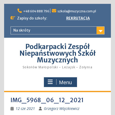
Skip
to
+48 604 888 796
szkola@muzyczna.com.pl
content
Zapisy do szkoły:
REKRUTACJA
Na skróty
Podkarpacki Zespół
Niepaństwowych Szkół
Muzycznych
Sokołów Małopolski – Leżajsk – Żołynia
Menu
IMG_5968_06_12_2021
12 cze 2021
Grzegorz Wójcikiewicz