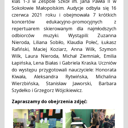
klas 1-3 w Zespole Szkół im. Jana Pawła II w
Sokołowie Małopolskim. Audycje odbyła się 16
czerwca 2021 roku i obejmowała 7 krótkich
koncertów edukacyjno-promocyjnych z
repertuarem skierowanym dla najmłodszych
odbiorców muzyki. Wystąpili: Zuzanna
Nieroda, Liliana Sobiło, Klaudia Połeć, Łukasz
Rafiński, Maciej Koziarz, Anna Wilk, Szymon
Wilk, Laura Nieroda, Michał Ziemniak, Emilia
Łapińska, Lena Białas i Gabriela Kraska. Uczniów
do występu przygotowali nauczyciele: Honorata
Kiwała, Aleksandra Rytwińska, Michalina
Wierzbińska, Stanisław Jaworski, Barbara
Szydełko i Grzegorz Wójcikiewicz.
Zapraszamy do obejrzenia zdjęć: