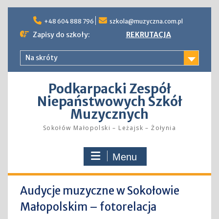
Skip
to
+48 604 888 796
szkola@muzyczna.com.pl
content
Zapisy do szkoły:
REKRUTACJA
Na skróty
Podkarpacki Zespół
Niepaństwowych Szkół
Muzycznych
Sokołów Małopolski – Leżajsk – Żołynia
Menu
Audycje muzyczne w Sokołowie
Małopolskim – fotorelacja