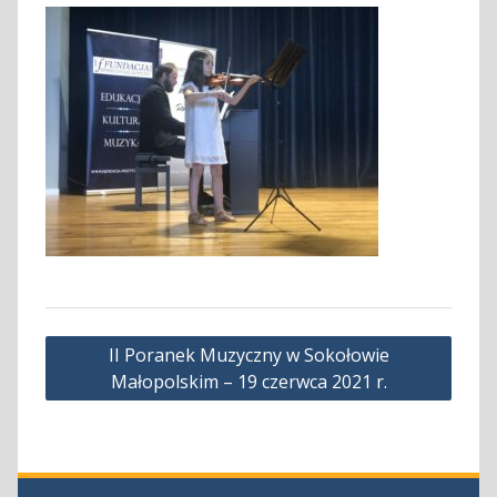
Nawigacja
II Poranek Muzyczny w Sokołowie
wpisu
Małopolskim – 19 czerwca 2021 r.