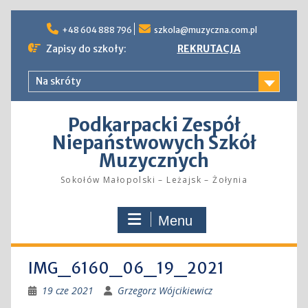
Skip
to
+48 604 888 796
szkola@muzyczna.com.pl
content
Zapisy do szkoły:
REKRUTACJA
Na skróty
Podkarpacki Zespół
Niepaństwowych Szkół
Muzycznych
Sokołów Małopolski – Leżajsk – Żołynia
Menu
IMG_6160_06_19_2021
19 cze 2021
Grzegorz Wójcikiewicz