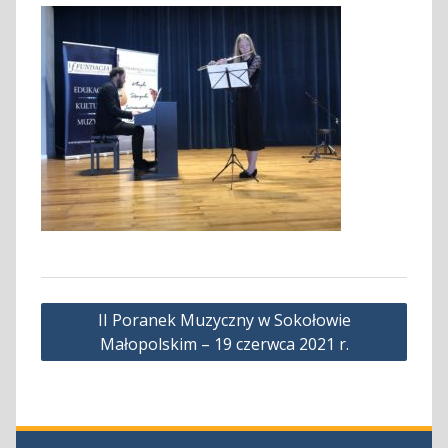
Nawigacja
II Poranek Muzyczny w Sokołowie
wpisu
Małopolskim – 19 czerwca 2021 r.