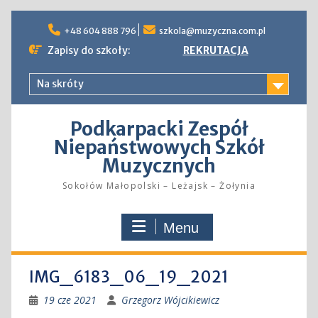
Skip
to
+48 604 888 796
szkola@muzyczna.com.pl
content
Zapisy do szkoły:
REKRUTACJA
Na skróty
Podkarpacki Zespół
Niepaństwowych Szkół
Muzycznych
Sokołów Małopolski – Leżajsk – Żołynia
Menu
IMG_6183_06_19_2021
19 cze 2021
Grzegorz Wójcikiewicz