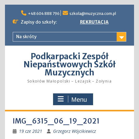
Skip
to
+48 604 888 796
szkola@muzyczna.com.pl
content
Zapisy do szkoły:
REKRUTACJA
Na skróty
Podkarpacki Zespół
Niepaństwowych Szkół
Muzycznych
Sokołów Małopolski – Leżajsk – Żołynia
Menu
IMG_6315_06_19_2021
19 cze 2021
Grzegorz Wójcikiewicz