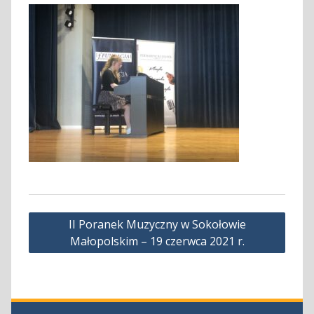
Nawigacja
II Poranek Muzyczny w Sokołowie
wpisu
Małopolskim – 19 czerwca 2021 r.