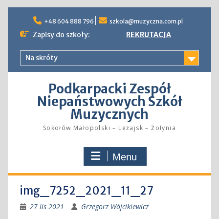
Skip
to
+48 604 888 796
szkola@muzyczna.com.pl
content
Zapisy do szkoły:
REKRUTACJA
Na skróty
Podkarpacki Zespół
Niepaństwowych Szkół
Muzycznych
Sokołów Małopolski – Leżajsk – Żołynia
Menu
img_7252_2021_11_27
27 lis 2021
Grzegorz Wójcikiewicz