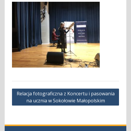
Nawigacja
Relacja fotograficzna z Koncertu i pasowania
wpisu
na ucznia w Sokołowie Małopolskim