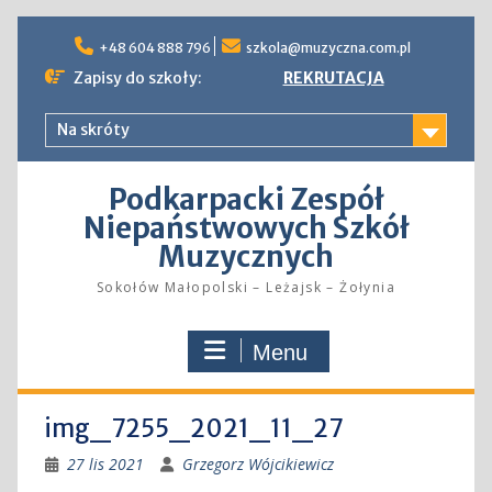
Skip
to
+48 604 888 796
szkola@muzyczna.com.pl
content
Zapisy do szkoły:
REKRUTACJA
Na skróty
Podkarpacki Zespół
Niepaństwowych Szkół
Muzycznych
Sokołów Małopolski – Leżajsk – Żołynia
Menu
img_7255_2021_11_27
27 lis 2021
Grzegorz Wójcikiewicz