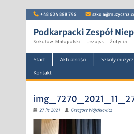
Skip
+48 604 888 796
szkola@muzyczna.c
to
content
Podkarpacki Zespół Ni
Sokołów Małopolski – Leżajsk – Żołynia
Start
Aktualności
Szkoły muzyc
Kontakt
img_7270_2021_11_2
27 lis 2021
Grzegorz Wójcikiewicz