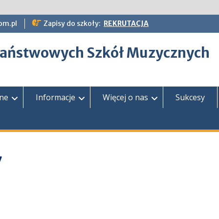
om.pl
Zapisy do szkoły:
REKRUTACJA
epaństwowych Szkół Muzycznych
zne
Informacje
Więcej o nas
Sukcesy
7