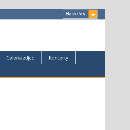
Na skróty
Galeria zdjęć
Koncerty