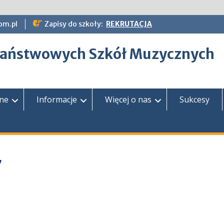
om.pl
Zapisy do szkoły:
REKRUTACJA
epaństwowych Szkół Muzycznych
zne
Informacje
Więcej o nas
Sukcesy
7