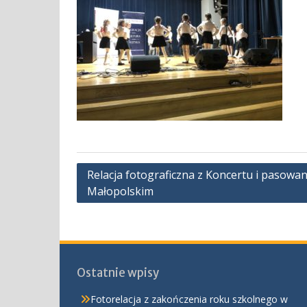
Nawigacja
Relacja fotograficzna z Koncertu i pasowa
Małopolskim
wpisu
Ostatnie wpisy
Fotorelacja z zakończenia roku szkolnego w