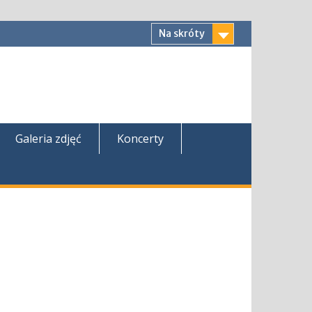
Na skróty
Galeria zdjęć
Koncerty