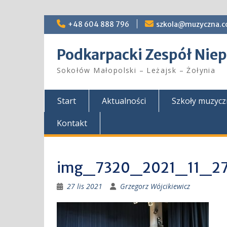
Skip
+48 604 888 796
szkola@muzyczna.c
to
content
Podkarpacki Zespół Ni
Sokołów Małopolski – Leżajsk – Żołynia
Start
Aktualności
Szkoły muzyc
Kontakt
img_7320_2021_11_2
27 lis 2021
Grzegorz Wójcikiewicz