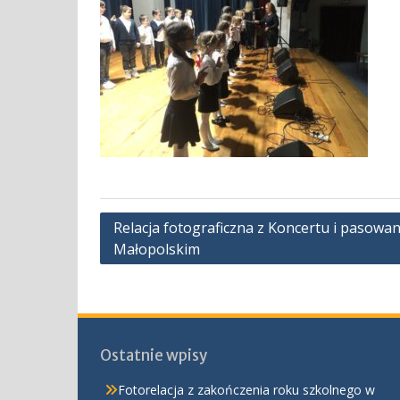
Nawigacja
Relacja fotograficzna z Koncertu i pasowa
Małopolskim
wpisu
Ostatnie wpisy
Fotorelacja z zakończenia roku szkolnego w