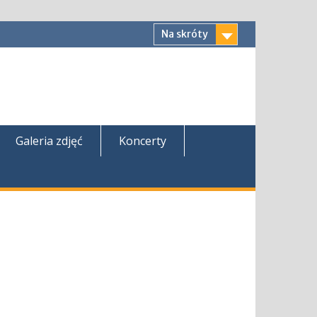
Na skróty
Galeria zdjęć
Koncerty