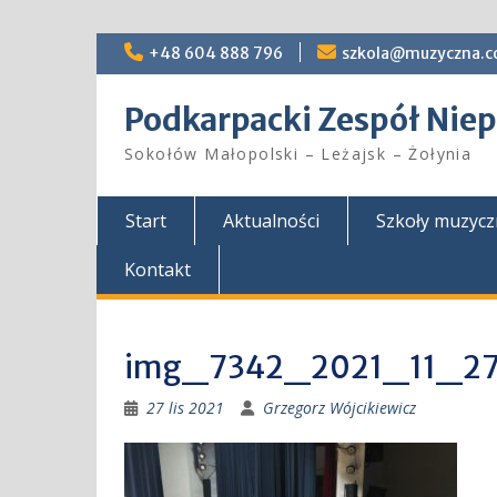
Skip
+48 604 888 796
szkola@muzyczna.c
to
content
Podkarpacki Zespół Ni
Sokołów Małopolski – Leżajsk – Żołynia
Start
Aktualności
Szkoły muzyc
Kontakt
img_7342_2021_11_2
27 lis 2021
Grzegorz Wójcikiewicz