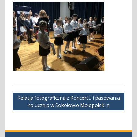
Nawigacja
Relacja fotograficzna z Koncertu i pasowania
wpisu
na ucznia w Sokołowie Małopolskim