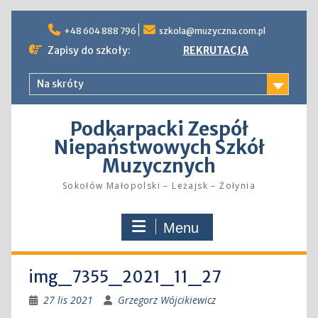
Skip
to
+48 604 888 796
szkola@muzyczna.com.pl
content
Zapisy do szkoły:
REKRUTACJA
Na skróty
Podkarpacki Zespół
Niepaństwowych Szkół
Muzycznych
Sokołów Małopolski – Leżajsk – Żołynia
Menu
img_7355_2021_11_27
27 lis 2021
Grzegorz Wójcikiewicz