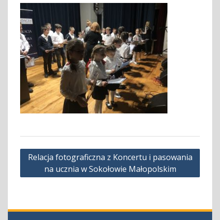
Nawigacja
Relacja fotograficzna z Koncertu i pasowania
wpisu
na ucznia w Sokołowie Małopolskim