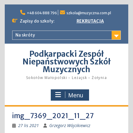
Skip
to
+48 604 888 796
szkola@muzyczna.com.pl
content
Zapisy do szkoły:
REKRUTACJA
Na skróty
Podkarpacki Zespół
Niepaństwowych Szkół
Muzycznych
Sokołów Małopolski – Leżajsk – Żołynia
Menu
img_7369_2021_11_27
27 lis 2021
Grzegorz Wójcikiewicz