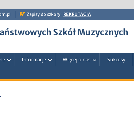
om.pl
Zapisy do szkoły:
REKRUTACJA
epaństwowych Szkół Muzycznych
zne
Informacje
Więcej o nas
Sukcesy
7