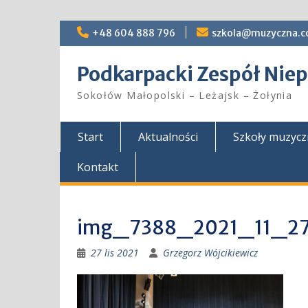
Skip
+48 604 888 796
szkola@muzyczna.c
to
content
Podkarpacki Zespół Ni
Sokołów Małopolski – Leżajsk – Żołynia
Start
Aktualności
Szkoły muzyc
Kontakt
img_7388_2021_11_2
27 lis 2021
Grzegorz Wójcikiewicz