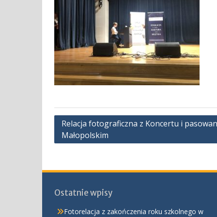
Nawigacja
Relacja fotograficzna z Koncertu i pasowa
Małopolskim
wpisu
Ostatnie wpisy
Fotorelacja z zakończenia roku szkolnego w