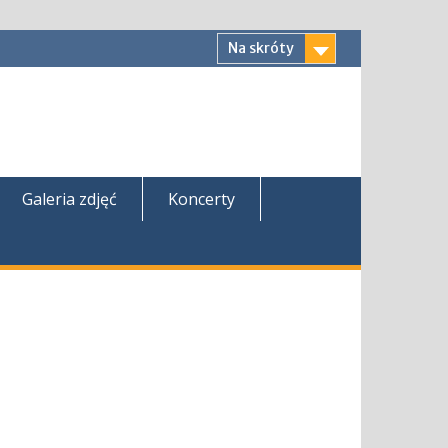
Na skróty
Galeria zdjęć
Koncerty