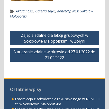
Aktualności
,
Galeria zdjęć
,
Koncerty
,
NSM Sokołów
Małopolski
Nawigacja
Zajęcia zdalne dla lekcji grupowych w
wpisu
Sokołowie Małopolskim i w Żołyni
Nauczanie zdalne w okresie od 27.01.2022 do
27.02.2022
Ostatnie wpisy
Fotorelacja z zakończenia roku szkolnego w NSM I i II
st. w Sokołowie Małopolskim