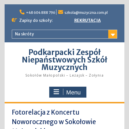
Skip
to
+48 604 888 796
szkola@muzyczna.com.pl
content
Zapisy do szkoły:
REKRUTACJA
Na skróty
Podkarpacki Zespół
Niepaństwowych Szkół
Muzycznych
Sokołów Małopolski – Leżajsk – Żołynia
Menu
Fotorelacja z Koncertu
Noworocznego w Sokołowie