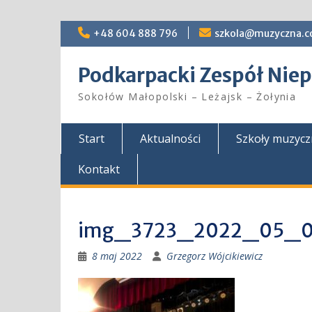
Skip
+48 604 888 796
szkola@muzyczna.c
to
content
Podkarpacki Zespół Ni
Sokołów Małopolski – Leżajsk – Żołynia
Start
Aktualności
Szkoły muzyc
Kontakt
img_3723_2022_05_
8 maj 2022
Grzegorz Wójcikiewicz