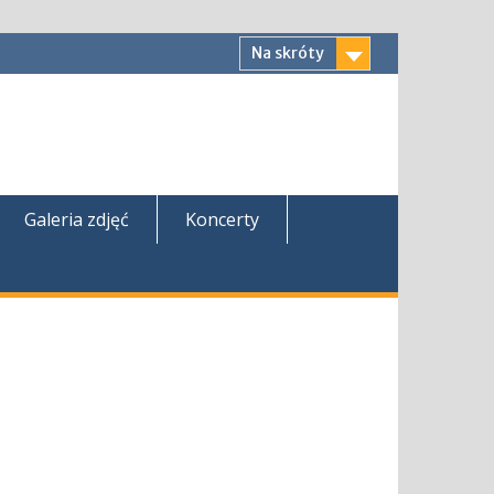
Na skróty
Galeria zdjęć
Koncerty