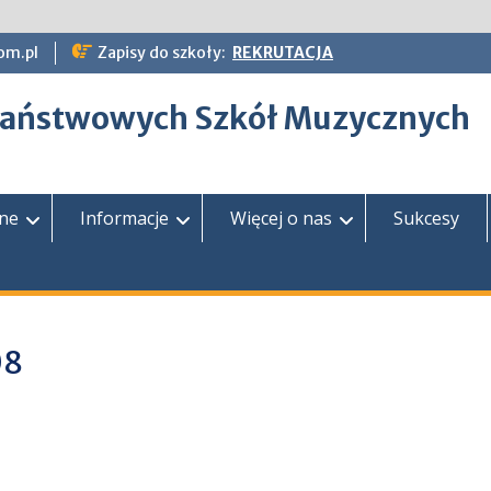
om.pl
Zapisy do szkoły:
REKRUTACJA
epaństwowych Szkół Muzycznych
zne
Informacje
Więcej o nas
Sukcesy
08