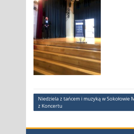
Nawigacja
Niedziela z tańcem i muzyką w Sokołowie M
z Koncertu
wpisu