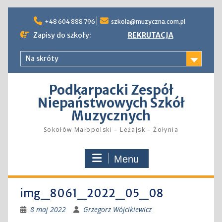
Skip
to
+48 604 888 796
szkola@muzyczna.com.pl
content
Zapisy do szkoły:
REKRUTACJA
Na skróty
Podkarpacki Zespół
Niepaństwowych Szkół
Muzycznych
Sokołów Małopolski – Leżajsk – Żołynia
Menu
img_8061_2022_05_08
8 maj 2022
Grzegorz Wójcikiewicz