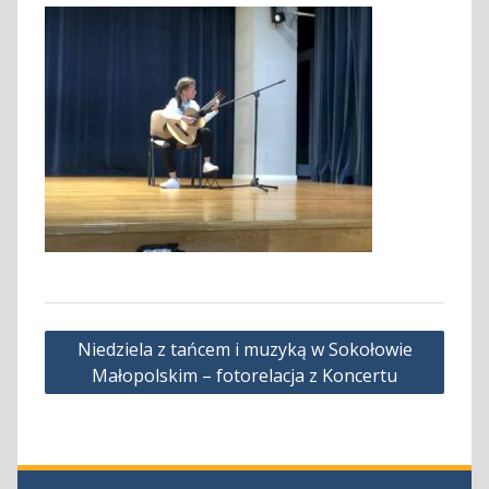
Nawigacja
Niedziela z tańcem i muzyką w Sokołowie
wpisu
Małopolskim – fotorelacja z Koncertu