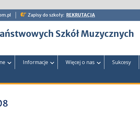
om.pl
Zapisy do szkoły:
REKRUTACJA
epaństwowych Szkół Muzycznych
zne
Informacje
Więcej o nas
Sukcesy
08