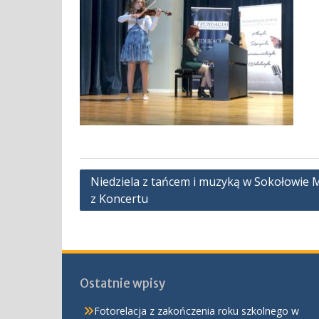
Nawigacja
Niedziela z tańcem i muzyką w Sokołowie M
z Koncertu
wpisu
Ostatnie wpisy
Fotorelacja z zakończenia roku szkolnego w