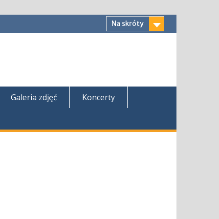
Na skróty
Galeria zdjęć
Koncerty