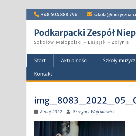
Skip
+48 604 888 796
szkola@muzyczna.c
to
content
Podkarpacki Zespół Ni
Sokołów Małopolski – Leżajsk – Żołynia
Start
Aktualności
Szkoły muzyc
Kontakt
img_8083_2022_05_
8 maj 2022
Grzegorz Wójcikiewicz