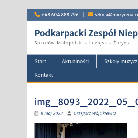
Skip
+48 604 888 796
szkola@muzyczna.c
to
content
Podkarpacki Zespół Ni
Sokołów Małopolski – Leżajsk – Żołynia
Start
Aktualności
Szkoły muzyc
Kontakt
img_8093_2022_05_
8 maj 2022
Grzegorz Wójcikiewicz