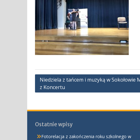
Nawigacja
Niedziela z tańcem i muzyką w Sokołowie M
z Koncertu
wpisu
Ostatnie wpisy
Fotorelacja z zakończenia roku szkolnego w