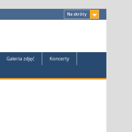
Na skróty
Galeria zdjęć
Koncerty