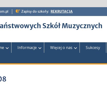
om.pl
Zapisy do szkoły:
REKRUTACJA
epaństwowych Szkół Muzycznych
zne
Informacje
Więcej o nas
Sukcesy
08