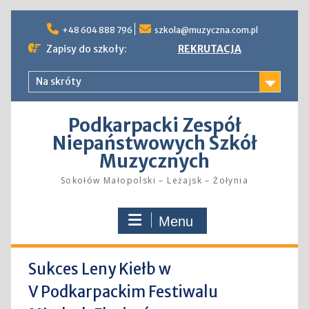
Skip
to
+48 604 888 796
szkola@muzyczna.com.pl
content
Zapisy do szkoły:
REKRUTACJA
Na skróty
Podkarpacki Zespół
Niepaństwowych Szkół
Muzycznych
Sokołów Małopolski – Leżajsk – Żołynia
Menu
Sukces Leny Kiełb w
V Podkarpackim Festiwalu