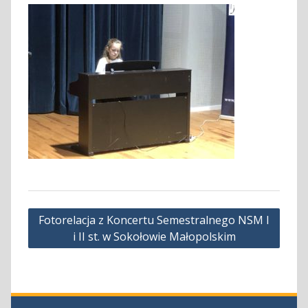
Nawigacja
Fotorelacja z Koncertu Semestralnego NSM I
wpisu
i II st. w Sokołowie Małopolskim