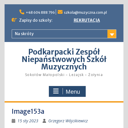
Skip
to
+48 604 888 796
szkola@muzyczna.com.pl
content
Zapisy do szkoły:
REKRUTACJA
Na skróty
Podkarpacki Zespół
Niepaństwowych Szkół
Muzycznych
Sokołów Małopolski – Leżajsk – Żołynia
Menu
Image153a
15 sty 2023
Grzegorz Wójcikiewicz