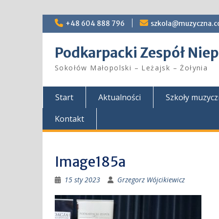
Skip
+48 604 888 796
szkola@muzyczna.c
to
content
Podkarpacki Zespół Ni
Sokołów Małopolski – Leżajsk – Żołynia
Start
Aktualności
Szkoły muzyc
Kontakt
Image185a
15 sty 2023
Grzegorz Wójcikiewicz