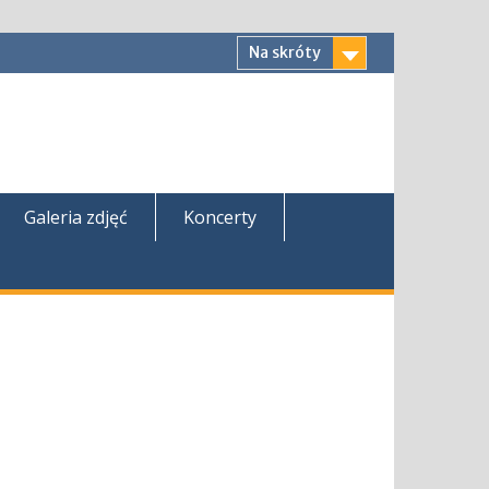
Na skróty
Galeria zdjęć
Koncerty