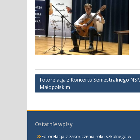
Nawigacja
Fotorelacja z Koncertu Semestralnego NSM I
Małopolskim
wpisu
Ostatnie wpisy
Fotorelacja z zakończenia roku szkolnego w