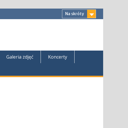
Na skróty
Galeria zdjęć
Koncerty