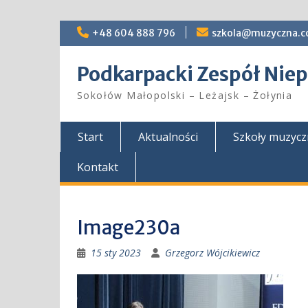
Skip
+48 604 888 796
szkola@muzyczna.c
to
content
Podkarpacki Zespół Ni
Sokołów Małopolski – Leżajsk – Żołynia
Start
Aktualności
Szkoły muzyc
Kontakt
Image230a
15 sty 2023
Grzegorz Wójcikiewicz