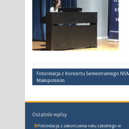
Nawigacja
Fotorelacja z Koncertu Semestralnego NSM I
Małopolskim
wpisu
Ostatnie wpisy
Fotorelacja z zakończenia roku szkolnego w