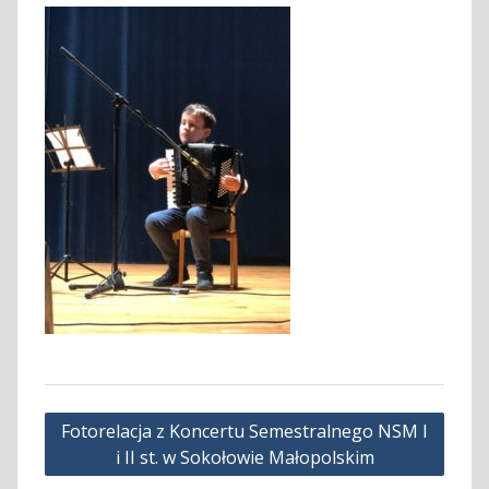
Nawigacja
Fotorelacja z Koncertu Semestralnego NSM I
wpisu
i II st. w Sokołowie Małopolskim