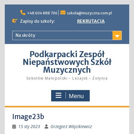
Skip
to
+48 604 888 796
szkola@muzyczna.com.pl
content
Zapisy do szkoły:
REKRUTACJA
Na skróty
Podkarpacki Zespół
Niepaństwowych Szkół
Muzycznych
Sokołów Małopolski – Leżajsk – Żołynia
Menu
Image23b
15 sty 2023
Grzegorz Wójcikiewicz