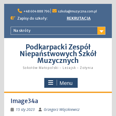
Skip
to
+48 604 888 796
szkola@muzyczna.com.pl
content
Zapisy do szkoły:
REKRUTACJA
Na skróty
Podkarpacki Zespół
Niepaństwowych Szkół
Muzycznych
Sokołów Małopolski – Leżajsk – Żołynia
Menu
Image34a
15 sty 2023
Grzegorz Wójcikiewicz