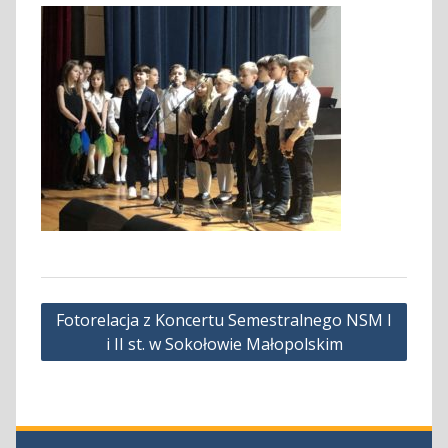
Nawigacja
Fotorelacja z Koncertu Semestralnego NSM I
wpisu
i II st. w Sokołowie Małopolskim